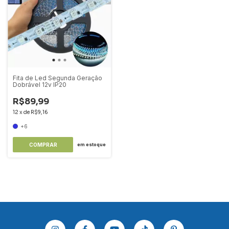
Fita de Led Segunda Geração
Dobrável 12v IP20
R$89,99
12
x
de
R$9,16
+6
COMPRAR
em estoque