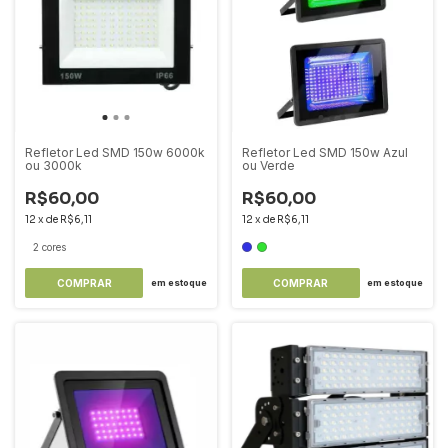
Refletor Led SMD 150w 6000k
Refletor Led SMD 150w Azul
ou 3000k
ou Verde
R$60,00
R$60,00
12
x
de
R$6,11
12
x
de
R$6,11
2 cores
COMPRAR
COMPRAR
em estoque
em estoque