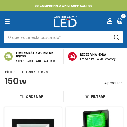
>> COMPRE PELO WHATSAPP AQUI <<
0
FRETE GRÁTIS ACIMA DE
RECEBA NA HORA
R$299
Em São Paulo via Motoboy
Centro-Oeste, Sul e Sudeste
Início
>
REFLETORES
>
150w
150w
4 produtos
ORDENAR
FILTRAR