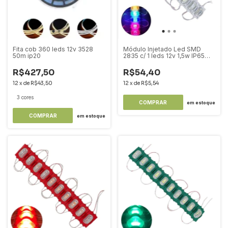
Fita cob 360 leds 12v 3528
Módulo Injetado Led SMD
50m ip20
2835 c/ 1 leds 12v 1,5w IP65
Frgb (Colorido)
R$427,50
R$54,40
12
x
de
R$43,50
12
x
de
R$5,54
3 cores
COMPRAR
em estoque
COMPRAR
em estoque