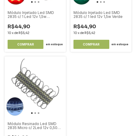
Módulo Injetado Led SMD
Módulo Injetado Led SMD
2835 c/ 1 Led 12v 1,5w
2835 c/ 1 led 12v 1,5w Verde
Vermelho
R$44,90
R$44,90
10
x
de
R$5,42
10
x
de
R$5,42
COMPRAR
COMPRAR
em estoque
em estoque
Módulo Resinado Led SMD
2835 Micro c/ 2Led 12v 0,50w
IP65 Branco Frio 6500k