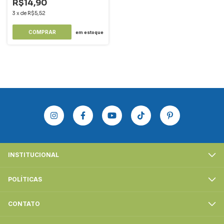
R$14,90
3
x
de
R$5,52
COMPRAR
em estoque
INSTITUCIONAL
POLÍTICAS
CONTATO