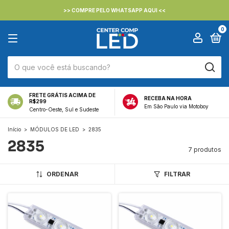
>> COMPRE PELO WHATSAPP AQUI <<
0
FRETE GRÁTIS ACIMA DE
RECEBA NA HORA
R$299
Em São Paulo via Motoboy
Centro-Oeste, Sul e Sudeste
Início
>
MÓDULOS DE LED
>
2835
2835
7 produtos
ORDENAR
FILTRAR