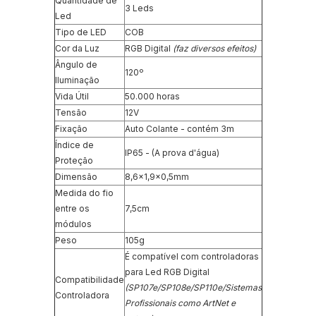
Quantidade de
3 Leds
Led
Tipo de LED
COB
Cor da Luz
RGB Digital
(faz diversos efeitos)
Ângulo de
120º
Iluminação
Vida Útil
50.000 horas
Tensão
12V
Fixação
Auto Colante - contém 3m
Índice de
IP65 - (A prova d'água)
Proteção
Dimensão
8,6x1,9x0,5mm
Medida do fio
entre os
7,5cm
módulos
Peso
105g
É compatível com controladoras
para Led RGB Digital
Compatibilidade
(SP107e/SP108e/SP110e/Sistemas
Controladora
Profissionais como ArtNet e