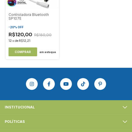
Controladora Bluetooth
SP107E
-
20
%
OFF
R$120,00
R$150,00
12
x
de
R$12,21
em estoque
INSTITUCIONAL
POLÍTICAS