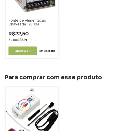
Fonte de Alimentação
Chaveada 12v 10A
R$22,50
5
x
de
R$5,14
em estoque
Para comprar com esse produto