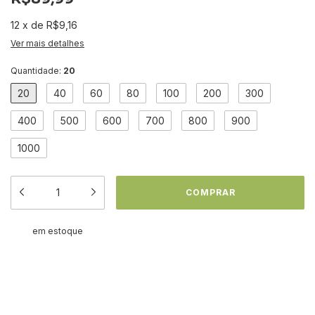
12
x
de
R$9,16
Ver mais detalhes
Quantidade:
20
20
40
60
80
100
200
300
400
500
600
700
800
900
1000
em estoque
Meios de envio
ALTERAR CEP
Entregas para o CEP:
CALCULAR